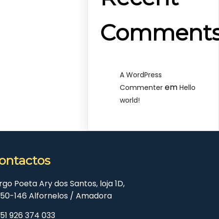
Comment
A WordPress
em
Commenter
Hello
world!
ontactos
rgo Poeta Ary dos Santos, loja 1D,
50-146 Alfornelos / Amadora
51 926 374 033