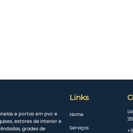
Links
C
La
janelas e portas em pvc e
Home
26
ises, estores de interior e
Serviços
 blindadas, grades de
+3